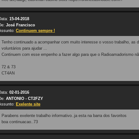
Data:
15-04-2018
De:
José Francisco
Assunto:
Continuem sempre !
Tenho continuado a acompanhar com muito interesse o vosso trabalho, as di
voluntários para ajudar ...
Continuem com esse empenho a fazer algo para que o Radioamadorismo nã
72 & 73
CT4AN
Data:
02-01-2016
De:
ANTONIO - CT2FZY
Assunto:
Exelente site
Parabens exelente trabalho informativo..ja esta na barra dos favoritos
boa continuacao..73