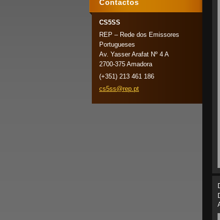
Contactos
CS5SS
REP – Rede dos Emissores
Portugueses
Av. Yasser Arafat Nº 4 A
2700-375 Amadora
(+351) 213 461 186
cs5ss@re
p.pt