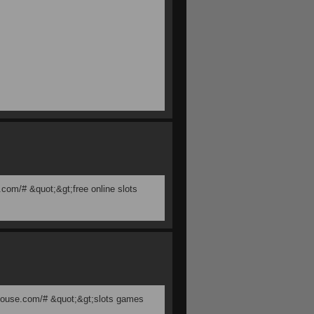
e.com/# &quot;&gt;free online slots
sinouse.com/# &quot;&gt;slots games