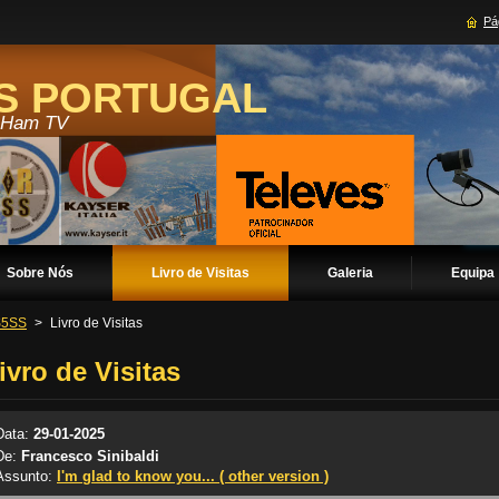
Pág
SS PORTUGAL
n Ham TV
Sobre Nós
Livro de Visitas
Galeria
Equipa
5SS
>
Livro de Visitas
ivro de Visitas
Data:
29-01-2025
De:
Francesco Sinibaldi
Assunto:
I'm glad to know you... ( other version )