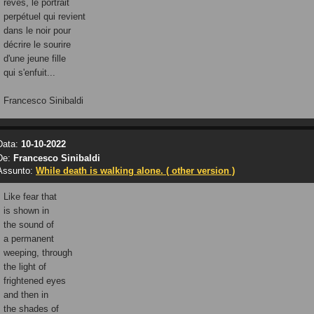
rêves, le portrait
perpétuel qui revient
dans le noir pour
décrire le sourire
d'une jeune fille
qui s'enfuit...
Francesco Sinibaldi
Data:
10-10-2022
De:
Francesco Sinibaldi
Assunto:
While death is walking alone. ( other version )
Like fear that
is shown in
the sound of
a permanent
weeping, through
the light of
frightened eyes
and then in
the shades of