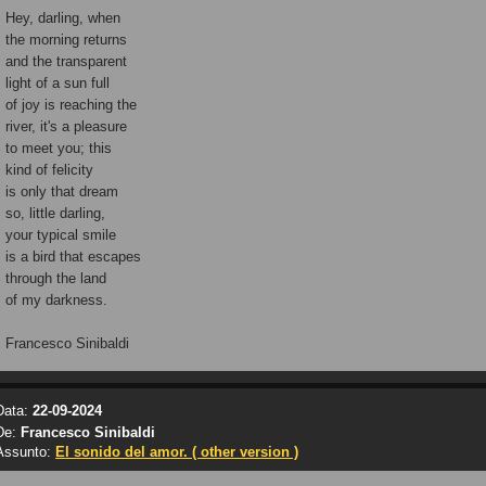
Hey, darling, when
the morning returns
and the transparent
light of a sun full
of joy is reaching the
river, it's a pleasure
to meet you; this
kind of felicity
is only that dream
so, little darling,
your typical smile
is a bird that escapes
through the land
of my darkness.
Francesco Sinibaldi
Data:
22-09-2024
De:
Francesco Sinibaldi
Assunto:
El sonido del amor. ( other version )