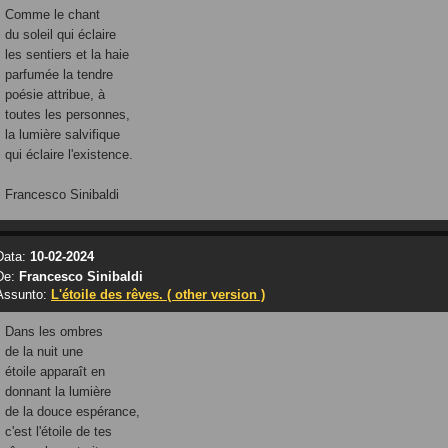
Comme le chant
du soleil qui éclaire
les sentiers et la haie
parfumée la tendre
poésie attribue, à
toutes les personnes,
la lumière salvifique
qui éclaire l'existence.
Francesco Sinibaldi
Data:
10-02-2024
De:
Francesco Sinibaldi
Assunto:
L'étoile des rêves. ( other version )
Dans les ombres
de la nuit une
étoile apparaît en
donnant la lumière
de la douce espérance,
c'est l'étoile de tes