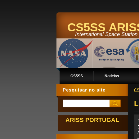
CS5SS ARI
International Space Statio
CS5SS
Notícias
Pesquisar no site
CS
L
ARISS PORTUGAL