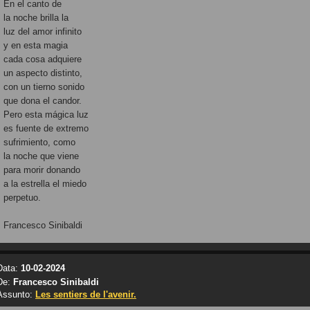
En el canto de
la noche brilla la
luz del amor infinito
y en esta magia
cada cosa adquiere
un aspecto distinto,
con un tierno sonido
que dona el candor.
Pero esta mágica luz
es fuente de extremo
sufrimiento, como
la noche que viene
para morir donando
a la estrella el miedo
perpetuo.
Francesco Sinibaldi
Data:
10-02-2024
De:
Francesco Sinibaldi
Assunto:
Les sentiers de l'avenir.