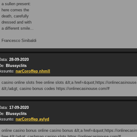
a sullen present:
here comes the
death, carefully
dressed and with
a different smile...
Francesco Sinibaldi
Data:
28-09-2020
De:
Blussyclits
Assunto:
narCoroffep nhmll
casino online slots free online slots &lt;a href=&quot;https://onlinecasinous
&lt;/a&gt; casino bonus codes https://onlinecasinouse.com/#
Data:
17-09-2020
De:
Blussyclits
Assunto:
narCoroffep aylyd
online casino bonus online casino bonus &lt;a href=&quot;https://onlineca
free &lt;/a&gt; cashman casino slots https://onlinecasinouse.com/#